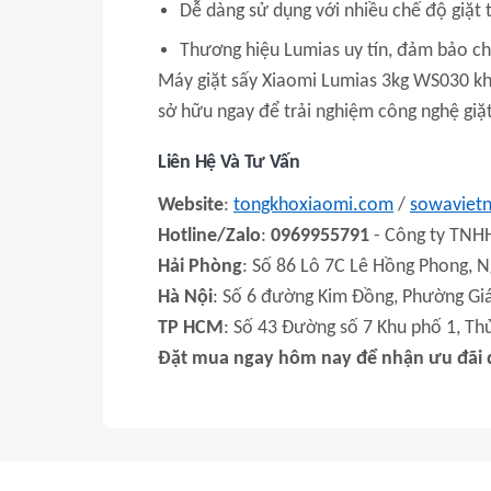
Dễ dàng sử dụng với nhiều chế độ giặt 
Thương hiệu Lumias uy tín, đảm bảo ch
Máy giặt sấy Xiaomi Lumias 3kg WS030 khôn
sở hữu ngay để trải nghiệm công nghệ giặt
Liên Hệ Và Tư Vấn
Website
:
tongkhoxiaomi.com
/
sowaviet
Hotline/Zalo
:
0969955791
- Công ty TNH
Hải Phòng
: Số 86 Lô 7C Lê Hồng Phong, N
Hà Nội
: Số 6 đường Kim Đồng, Phường Giá
TP HCM
: Số 43 Đường số 7 Khu phố 1, Th
Đặt mua ngay hôm nay để nhận ưu đãi đ