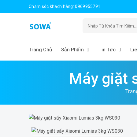
Chăm sóc khách hàng: 0969955791
Trang Chủ
Sản Phẩm
Tin Tức
Li
Máy giặt
Tran