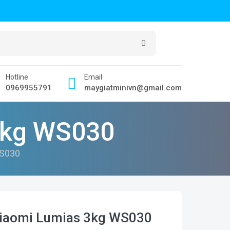
Hotline
Email
0969955791
maygiatminivn@gmail.com
3kg WS030
WS030
Xiaomi Lumias 3kg WS030