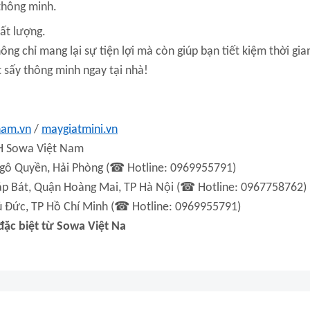
thông minh.
ất lượng.
g chỉ mang lại sự tiện lợi mà còn giúp bạn tiết kiệm thời gian
 sấy thông minh ngay tại nhà!
nam.vn
/
maygiatmini.vn
H Sowa Việt Nam
☎
gô Quyền, Hải Phòng (
Hotline: 0969955791)
☎
p Bát, Quận Hoàng Mai, TP Hà Nội (
Hotline: 0967758762)
☎
ủ Đức, TP Hồ Chí Minh (
Hotline: 0969955791)
ặc biệt từ Sowa Việt Na